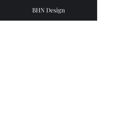
BHN Design
jasminebhndesign@gmail.com