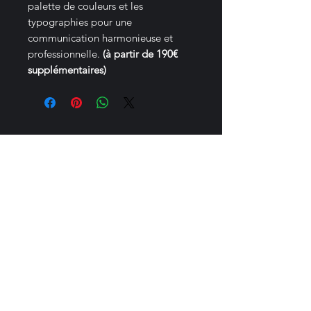
palette de couleurs et les
typographies pour une
communication harmonieuse et
professionnelle.
(à partir de 190€
supplémentaires)
BHN Design
jasminebhndesign@gmail.com